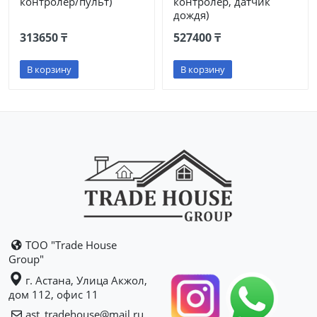
контролер/пульт)
контролер, датчик
дождя)
313650 ₸
527400 ₸
В корзину
В корзину
ТОО "Trade House
Group"
г. Астана, Улица Акжол,
дом 112, офис 11
ast_tradehouse@mail.ru