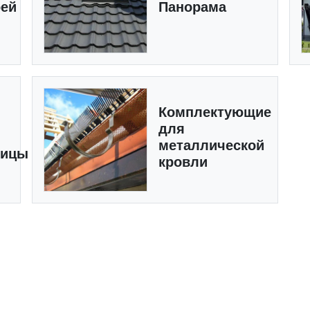
рей
Панорама
Комплектующие
для
металлической
пицы
кровли