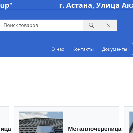
oup"
г. Астана, Улица Ак
О нас
Контакты
Документы
пица
Металлочерепица