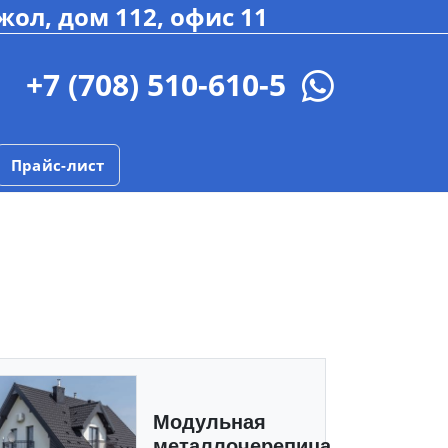
жол, дом 112, офис 11
+7 (708) 510-610-5
Прайс-лист
Модульная
металлочерепица