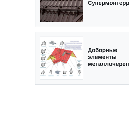
Супермонтер
Доборные
элементы
металлочере