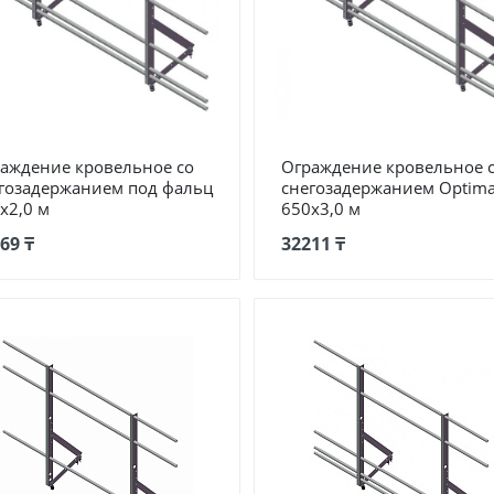
аждение кровельное со
Ограждение кровельное 
гозадержанием под фальц
снегозадержанием Optim
х2,0 м
650х3,0 м
69 ₸
32211 ₸