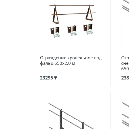
Ограждение кровельное под
Огр
фальц 650х2,0 м
сне
650
23295 ₸
238