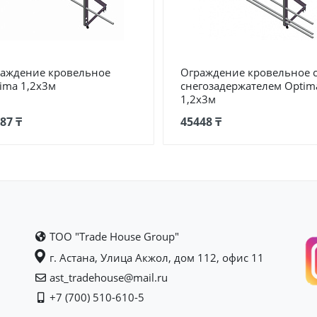
аждение кровельное
Ограждение кровельное 
ima 1,2х3м
снегозадержателем Optim
1,2х3м
87 ₸
45448 ₸
ТОО "Trade House Group"
г. Астана, Улица Акжол, дом 112, офис 11
ast_tradehouse@mail.ru
+7 (700) 510-610-5