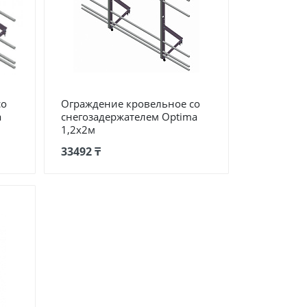
со
Ограждение кровельное со
a
снегозадержателем Optima
1,2х2м
33492 ₸