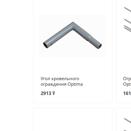
Угол кровельного
Огр
ограждения Optima
Opt
2913 ₸
161