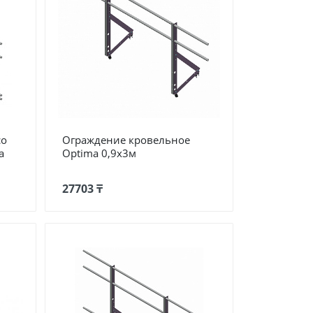
со
Ограждение кровельное
a
Optima 0,9х3м
27703 ₸