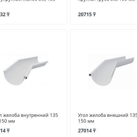
32 ₸
20715 ₸
л желоба внутренний 135
Угол желоба внешний 135
 150 мм
150 мм
14 ₸
27014 ₸