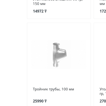
150 мм
мм
14972 ₸
172
Тройник трубы, 100 мм
Уго
гр,
25990 ₸
270