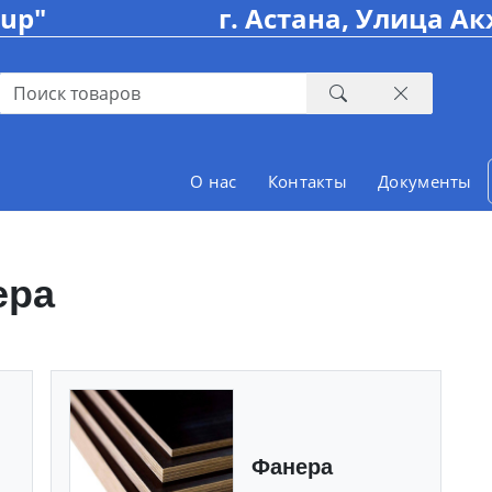
oup"
г. Астана, Улица Ак
О нас
Контакты
Документы
ера
Фанера