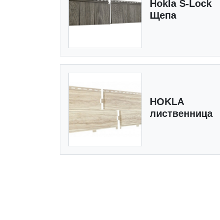
Hokla S-Lock
Щепа
HOKLA
лиственница