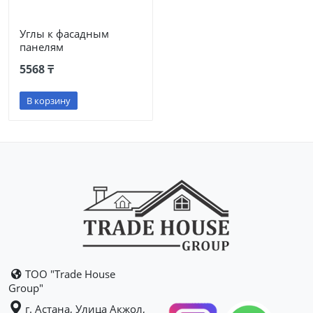
Углы к фасадным
панелям
5568 ₸
В корзину
ТОО "Trade House
Group"
г. Астана, Улица Акжол,